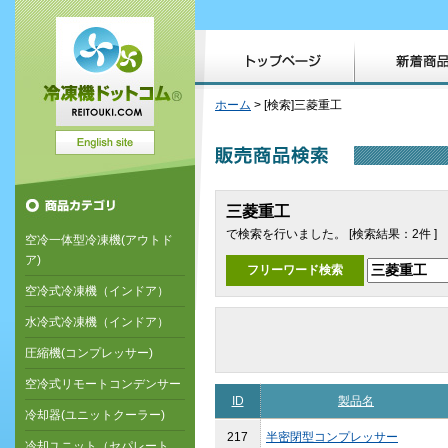
ホーム
> [検索]三菱重工
三菱重工
で検索を行いました。 [検索結果：2件 ]
空冷一体型冷凍機(アウトド
ア)
フリーワード検索
空冷式冷凍機（インドア）
水冷式冷凍機（インドア）
圧縮機(コンプレッサー)
空冷式リモートコンデンサー
ID
製品名
冷却器(ユニットクーラー)
217
半密閉型コンプレッサー
冷却ユニット（セパレート