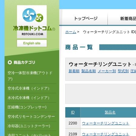
ホーム
> ウォーターチリングユニット ID
ウォーターチリングユニット
-
新着順
製品名順
メーカー別
型式別
圧
空冷一体型冷凍機(アウトド
ア)
空冷式冷凍機（インドア）
水冷式冷凍機（インドア）
圧縮機(コンプレッサー)
ID
製品名
空冷式リモートコンデンサー
2200
ウォーターチリングユニット
冷却器(ユニットクーラー)
2109
ウォーターチリングユニット
冷却ユニット（セパレート