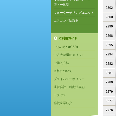
型・一体型）
2302
ウォーターチリングユニット
2300
エアコン／除湿器
2299
2298
2295
ごあいさつ(CSR)
2294
中古冷凍機のメリット
ご購入方法
2282
送料について
2281
プライバシーポリシー
2280
運営会社・特商法表記
2279
アクセス
2277
協賛企業紹介
2276