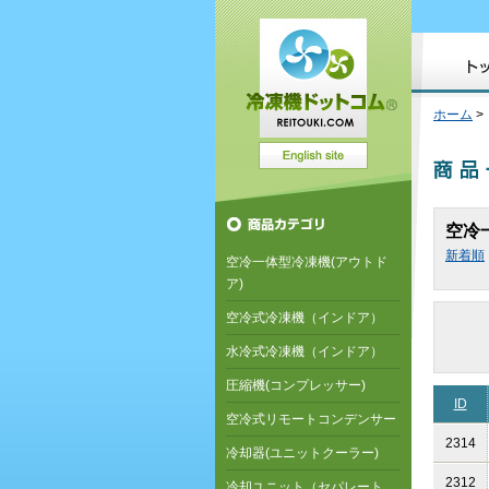
ホーム
>
空冷
新着順
空冷一体型冷凍機(アウトド
ア)
空冷式冷凍機（インドア）
水冷式冷凍機（インドア）
圧縮機(コンプレッサー)
ID
空冷式リモートコンデンサー
2314
冷却器(ユニットクーラー)
2312
冷却ユニット（セパレート