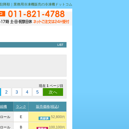
新着)降順｜業務用冷凍機販売の冷凍機ドットコム
現在
1
ページ目
2
3
4
5
次へ
縮機
ランク
販売価格(税込)
ロール
E
52,800
円
ロール
B
100,100
円