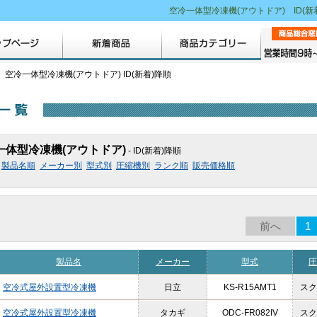
空冷一体型冷凍機(アウトドア) ID(
 空冷一体型冷凍機(アウトドア) ID(新着)降順
一体型冷凍機(アウトドア)
- ID(新着)降順
製品名順
メーカー別
型式別
圧縮機別
ランク順
販売価格順
前へ
1
製品名
メーカー
型式
圧
空冷式屋外設置型冷凍機
日立
KS-R15AMT1
スク
空冷式屋外設置型冷凍機
タカギ
ODC-FR082IV
スク