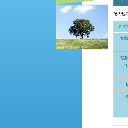
寸
その他
冷凍
電源
電源
フ