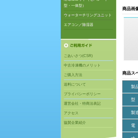
型・一体型）
商品画
ウォーターチリングユニット
エアコン／除湿器
ごあいさつ(CSR)
中古冷凍機のメリット
商品ス
ご購入方法
送料について
製
プライバシーポリシー
型
運営会社・特商法表記
製
アクセス
協賛企業紹介
電