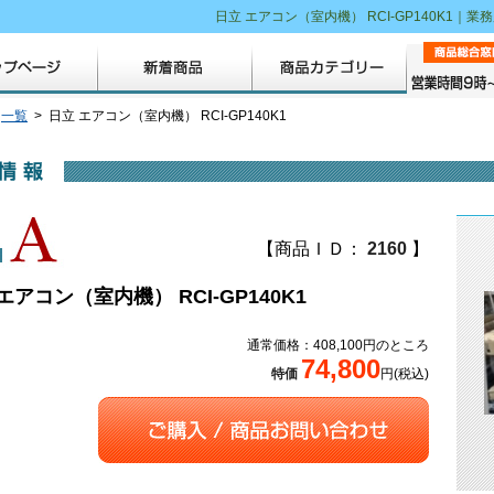
日立 エアコン（室内機） RCI-GP140K1
>
一覧
> 日立 エアコン（室内機） RCI-GP140K1
【商品ＩＤ：
2160
】
エアコン（室内機） RCI-GP140K1
通常価格：408,100円のところ
74,800
特価
円(税込)