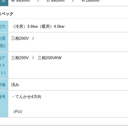
 法
W 950mm / D 950mm / H 288mm
スペック
能力
（冷房）3.6kw（暖房）4.0kw
(霜
三相200V /
取)
(デ
三相200V / 三相200VKW
ロス
ト)
整備
済み
備考
・てんかせ4方向
（FU）