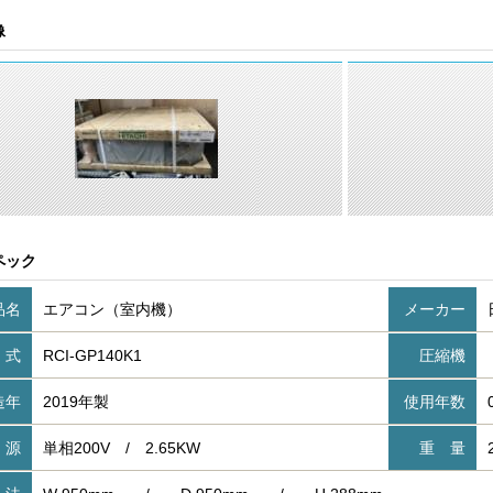
像
ペック
品名
エアコン（室内機）
メーカー
 式
RCI-GP140K1
圧縮機
造年
2019年製
使用年数
 源
単相200V / 2.65KW
重 量