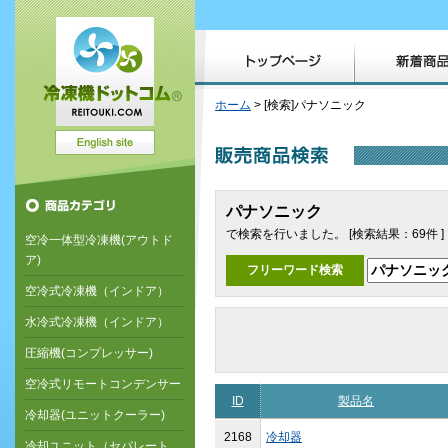
ホーム
> [検索]パナソニック
パナソニック
で検索を行いました。 [検索結果：69件 ]
空冷一体型冷凍機(アウトド
ア)
フリーワード検索
空冷式冷凍機（インドア）
水冷式冷凍機（インドア）
圧縮機(コンプレッサー)
空冷式リモートコンデンサー
ID
製品名
冷却器(ユニットクーラー)
2168
冷却器
冷却ユニット（セパレート